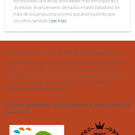
incorporado una de las actividades más innovadoras y
divertidas: el lanzamiento de hacha infantil Valladolid. Se
trata de una propuesta pionera que ahora permite que
los niños también
Leer más
Horario de apertura: Todos los días del año, bajo cita previa.
Action Paintball S.L, como Centro de Turismo Activo se ajusta al
DECRETO 7/2021, de 11 de marzo, por el que se regulan las
actividades de turismo activo en la Comunidad de Castilla y León, y
cuenta con personal técnico cualificado para realizar las
diferentes actividades ofertadas.
Empresa registrada en Turismo Activo de la Junta de Castilla y
León. 47/10