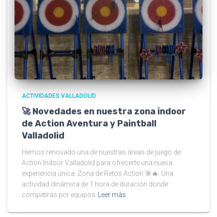
ACTIVIDADES VALLADOLID
🚀 Novedades en nuestra zona indoor
de Action Aventura y Paintball
Valladolid
Hemos renovado una de nuestras áreas de juego de
Action Indoor Valladolid para ofrecerte una nueva
experiencia única: Zona de Retos Action 🎯🔥. Una
actividad dinámica de 1 hora de duración donde
competirás por equipos
Leer más