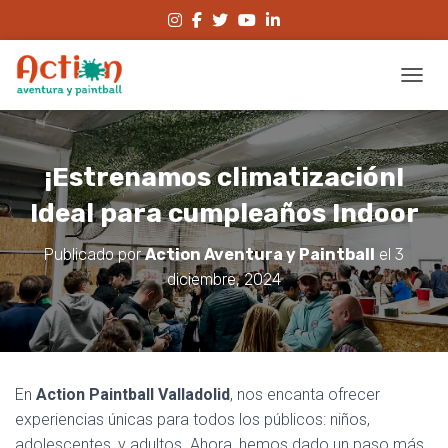
CAMBI
¡Estrenamos climatización!
Ideal para cumpleaños Indoor
Publicado por
Action Aventura y Paintball
el
3
diciembre, 2024
En
Action Paintball
Valladolid
, nos encanta ofrecer
experiencias únicas para todos los públicos: niños,
adolescentes, y adultos. Ahora, hemos dado un paso más