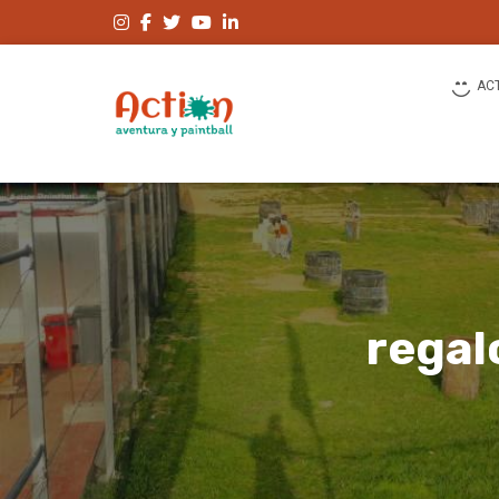
AC
regal