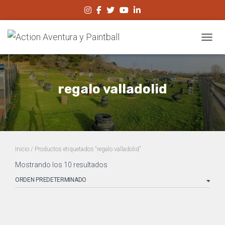
CAMBI
regalo valladolid
Inicio
/ Productos etiquetados “regalo valladolid”
Mostrando los 10 resultados