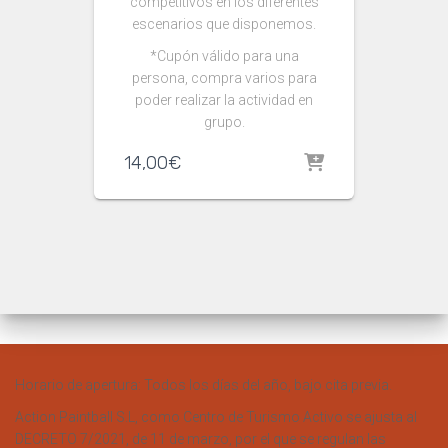
competitivos en los diferentes
escenarios que disponemos.
*Cupón válido para una
persona, compra varios para
poder realizar la actividad en
grupo.
14,00
€
Horario de apertura: Todos los días del año, bajo cita previa.
Action Paintball S.L, como Centro de Turismo Activo se ajusta al
DECRETO 7/2021, de 11 de marzo, por el que se regulan las