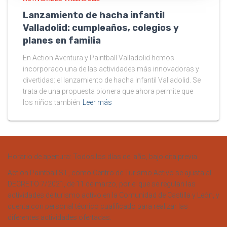
Lanzamiento de hacha infantil
Valladolid: cumpleaños, colegios y
planes en familia
En Action Aventura y Paintball Valladolid hemos
incorporado una de las actividades más innovadoras y
divertidas: el lanzamiento de hacha infantil Valladolid. Se
trata de una propuesta pionera que ahora permite que
los niños también
Leer más
Horario de apertura: Todos los días del año, bajo cita previa.
Action Paintball S.L, como Centro de Turismo Activo se ajusta al
DECRETO 7/2021, de 11 de marzo, por el que se regulan las
actividades de turismo activo en la Comunidad de Castilla y León, y
cuenta con personal técnico cualificado para realizar las
diferentes actividades ofertadas.