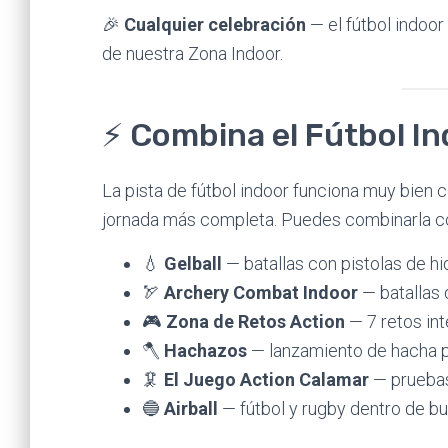
🎉
Cualquier celebración
— el fútbol indoo
de nuestra Zona Indoor.
⚡ Combina el Fútbol In
La pista de fútbol indoor funciona muy bien
jornada más completa. Puedes combinarla co
💧
Gelball
— batallas con pistolas de hi
🏹
Archery Combat Indoor
— batallas 
🎮
Zona de Retos Action
— 7 retos int
🪓
Hachazos
— lanzamiento de hacha p
🦑
El Juego Action Calamar
— pruebas
🔵
Airball
— fútbol y rugby dentro de bu