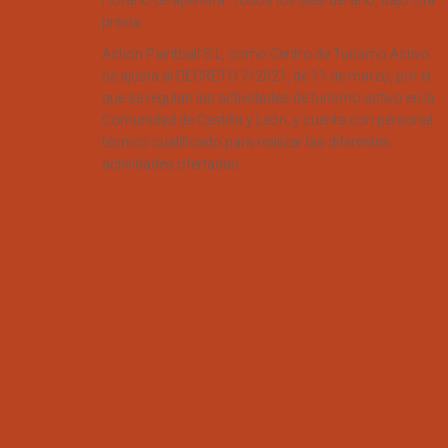
Horario de apertura: Todos los días del año, bajo cita
previa.
Action Paintball S.L, como Centro de Turismo Activo
se ajusta al DECRETO 7/2021, de 11 de marzo, por el
que se regulan las actividades de turismo activo en la
Comunidad de Castilla y León, y cuenta con personal
técnico cualificado para realizar las diferentes
actividades ofertadas.