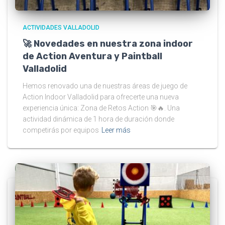
ACTIVIDADES VALLADOLID
🚀 Novedades en nuestra zona indoor
de Action Aventura y Paintball
Valladolid
Hemos renovado una de nuestras áreas de juego de
Action Indoor Valladolid para ofrecerte una nueva
experiencia única: Zona de Retos Action 🎯🔥. Una
actividad dinámica de 1 hora de duración donde
competirás por equipos
Leer más