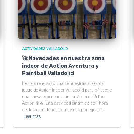
ACTIVIDADES VALLADOLID
🚀 Novedades en nuestra zona
indoor de Action Aventura y
Paintball Valladolid
Hemos renovado una de nuestras áreas de
juego de Action Indoor Valladolid para ofrecerte
una nueva experiencia única: Zona de Retos
Action 🎯🔥. Una actividad dinámica de 1 hora
de duración donde competirás por equipos
Leer más