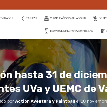
TIVIDADES
TARIFAS
CUMPLEAÑOS VALLADOLID
DESP
TEAMBUILDING PARA EMPRESAS
ón hasta 31 de diciem
ntes UVa y UEMC de Va
ado por
Action Aventura y Paintball
el
20 noviembr