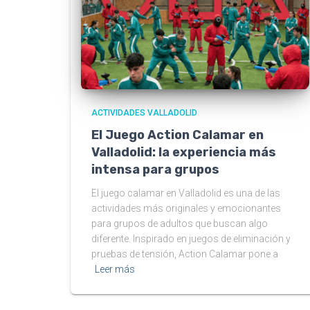
ACTIVIDADES VALLADOLID
El Juego Action Calamar en
Valladolid: la experiencia más
intensa para grupos
El juego calamar en Valladolid es una de las
actividades más originales y emocionantes
para grupos de adultos que buscan algo
diferente. Inspirado en juegos de eliminación y
pruebas de tensión, Action Calamar pone a
Leer más