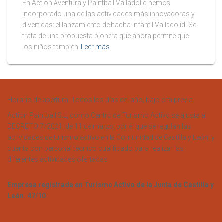
En Action Aventura y Paintball Valladolid hemos
incorporado una de las actividades más innovadoras y
divertidas: el lanzamiento de hacha infantil Valladolid. Se
trata de una propuesta pionera que ahora permite que
los niños también
Leer más
Horario de apertura: Todos los días del año, bajo cita previa.
Action Paintball S.L, como Centro de Turismo Activo se ajusta al
DECRETO 7/2021, de 11 de marzo, por el que se regulan las
actividades de turismo activo en la Comunidad de Castilla y León, y
cuenta con personal técnico cualificado para realizar las
diferentes actividades ofertadas.
Empresa registrada en Turismo Activo de la Junta de Castilla y
León. 47/10