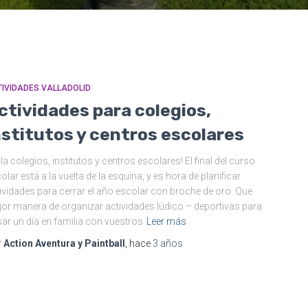
IVIDADES VALLADOLID
ctividades para colegios,
nstitutos y centros escolares
la colegios, institutos y centros escolares! El final del curso
olar está a la vuelta de la esquina, y es hora de planificar
ividades para cerrar el año escolar con broche de oro. Que
or manera de organizar actividades lúdico – deportivas para
ar un día en familia con vuestros
Leer más
r
Action Aventura y Paintball
, hace
3 años