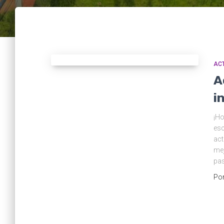
ACT
A
i
¡Ho
esc
act
mej
pas
Po