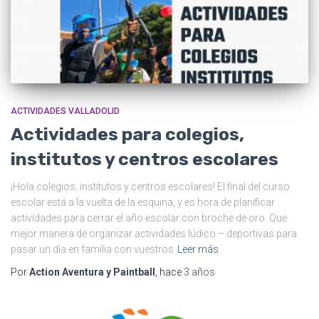
ACTIVIDADES VALLADOLID
Actividades para colegios,
institutos y centros escolares
¡Hola colegios, institutos y centros escolares! El final del curso
escolar está a la vuelta de la esquina, y es hora de planificar
actividades para cerrar el año escolar con broche de oro. Que
mejor manera de organizar actividades lúdico – deportivas para
pasar un día en familia con vuestros
Leer más
Por
Action Aventura y Paintball
, hace
3 años