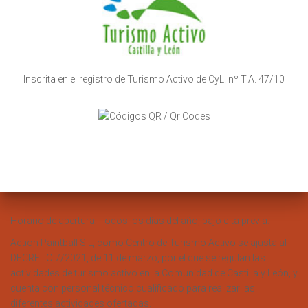
Inscrita en el registro de Turismo Activo de CyL. nº T.A. 47/10
Horario de apertura: Todos los días del año, bajo cita previa.
Action Paintball S.L, como Centro de Turismo Activo se ajusta al
DECRETO 7/2021, de 11 de marzo, por el que se regulan las
actividades de turismo activo en la Comunidad de Castilla y León, y
cuenta con personal técnico cualificado para realizar las
diferentes actividades ofertadas.