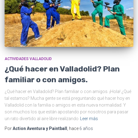
ACTIVIDADES VALLADOLID
¿Qué hacer en Valladolid? Plan
familiar o con amigos.
¿Qué hacer en Valladolid? Plan familiar o con amigos. ¡Hola! ¿Qué
tal estamos? Mucha gente se está preguntando qué hacer hoy en
Valladolid con la familia o amigos en esta nueva normalidad. Y
son muchos los que están apostando por nosotros para pasar
un rato divertido al aire libre realizando
Leer más
Por
Action Aventura y Paintball
, hace
6 años