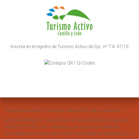
Inscrita en el registro de Turismo Activo de CyL. nº T.A. 47/10
Horario de apertura: Todos los días del año, bajo cita previa.
Action Paintball S.L, como Centro de Turismo Activo se ajusta al
DECRETO 7/2021, de 11 de marzo, por el que se regulan las
actividades de turismo activo en la Comunidad de Castilla y León, y