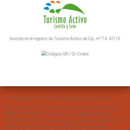
Inscrita en el registro de Turismo Activo de CyL. nº T.A. 47/10
Horario de apertura: Todos los días del año, bajo cita previa.
Action Paintball S.L, como Centro de Turismo Activo se ajusta al
DECRETO 7/2021, de 11 de marzo, por el que se regulan las
actividades de turismo activo en la Comunidad de Castilla y León, y
cuenta con personal técnico cualificado para realizar las