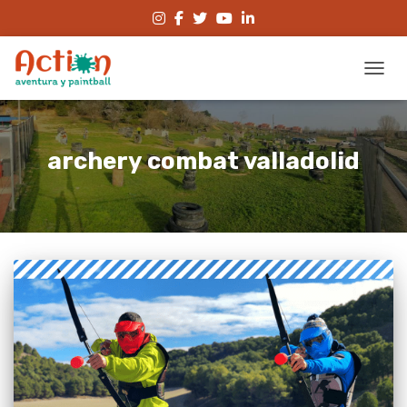
CAMBI
archery combat valladolid