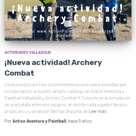
ACTIVIDADES VALLADOLID
¡Nueva actividad! Archery
Combat
¡Hola a todos/as! Hoy os presentamos una nueva actividad que
incorporamos a nuestro amplio catálogo en Action Aventura y
Paintball Valladolid ¡¡¡ Archery Combat !!! Consiste en la simulación
de una batalla entre dos equipos, en donde cada jugador lleva su
propio arco y se lanzan flechas de punta de
Leer más
Por
Action Aventura y Paintball
, hace
9 años