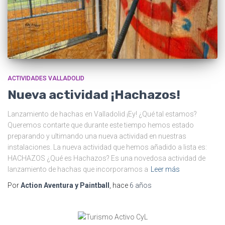
ACTIVIDADES VALLADOLID
Nueva actividad ¡Hachazos!
Lanzamiento de hachas en Valladolid ¡Ey! ¿Qué tal estamos?
Queremos contarte que durante este tiempo hemos estado
preparando y ultimando una nueva actividad en nuestras
instalaciones. La nueva actividad que hemos añadido a lista es:
HACHAZOS ¿Qué es Hachazos? Es una novedosa actividad de
lanzamiento de hachas que incorporamos a
Leer más
Por
Action Aventura y Paintball
, hace
6 años