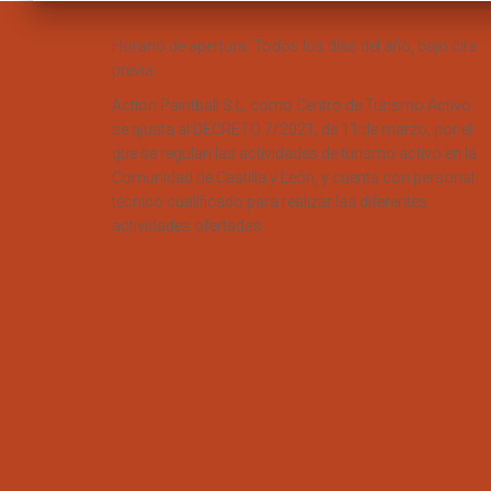
Horario de apertura: Todos los días del año, bajo cita
previa.
Action Paintball S.L, como Centro de Turismo Activo
se ajusta al DECRETO 7/2021, de 11 de marzo, por el
que se regulan las actividades de turismo activo en la
Comunidad de Castilla y León, y cuenta con personal
técnico cualificado para realizar las diferentes
actividades ofertadas.