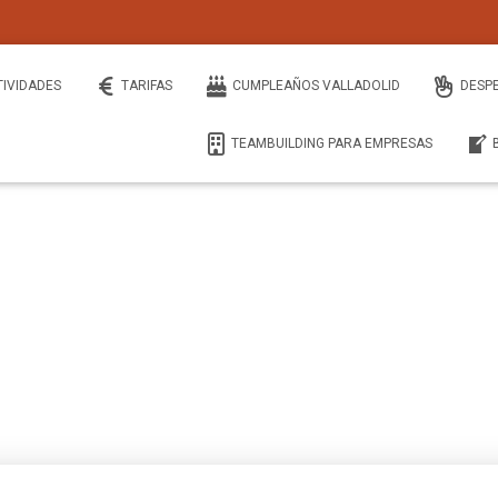
TIVIDADES
TARIFAS
CUMPLEAÑOS VALLADOLID
DESP
TEAMBUILDING PARA EMPRESAS
covid-19 valladolid