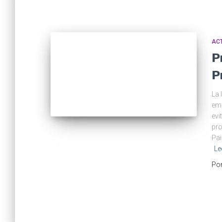
ACT
P
P
La 
emp
evi
pro
Pai
Le
Po