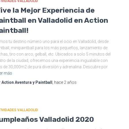
IVIDADES VALLADOLID
Vive la Mejor Experiencia de
aintball en Valladolid en Action
aintball!
os tu destino número uno para el ocio en Valladolid, desde
ntball, minipaintball para los más pequeños, lanzamiento de
has, tiro con arco, gelball, etc. Ubicados a solo 5 minutos del
tro de la ciudad, ofrecemos una experiencia inigualable con
 de 30,000m2 de pura diversión y adrenalina. Descubre por
er más
r
Action Aventura y Paintball
, hace
2 años
IVIDADES VALLADOLID
umpleaños Valladolid 2020