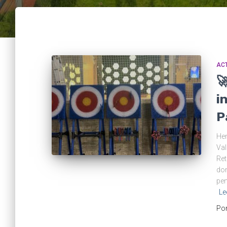
ACT

i
P
Hem
Val
Ret
don
pen
Le
Po