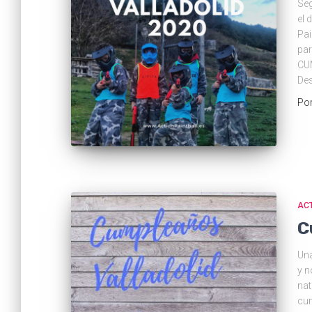
Seg
el 
Pai
par
CU
De
Po
ACT
C
Una
y n
nat
cum