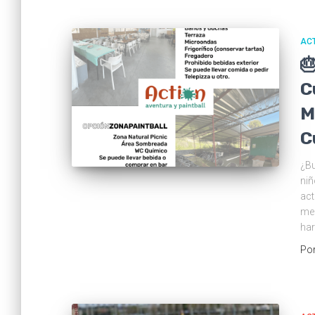
ACT

C
M
C
¿Bu
niñ
act
mer
har
Po