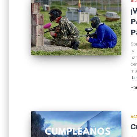
ACT
¡
P
P
Som
pai
hac
cen
más
Le
Po
ACT
C