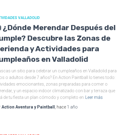
IVIDADES VALLADOLID
 ¿Dónde Merendar Después del
umple? Descubre las Zonas de
erienda y Actividades para
umpleaños en Valladolid
scas un sitio para celebrar un cumpleaños en Valladolid para
os o adultos desde 7 años? En Action Paintball lo tienes todo:
ividades emocionantes, zonas preparadas para comer o
endar, y un espacio indoor climatizado con bar y terraza que
á de tu fiesta un plan cómodo y completo en
Leer más
r
Action Aventura y Paintball
, hace
1 año