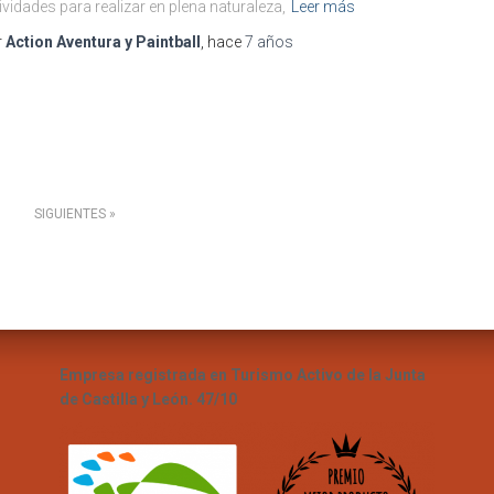
ividades para realizar en plena naturaleza,
Leer más
r
Action Aventura y Paintball
, hace
7 años
SIGUIENTES
Empresa registrada en Turismo Activo de la Junta
de Castilla y León. 47/10