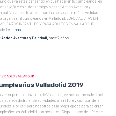
uro que ya estás pensando en qué hacer en tu cumpleaños, en
de tu hijo/a o en el de tu amigo/a desde Action Aventura y
ntball Valladolid te ofrecemos las actividades más divertidas
a organizar el cumpleaños en Valladolid. ESPECIALISTAS EN
MPLEAÑOS INFANTILES Y PARA ADULTOS EN VALLADOLID
sde
Leer más
r
Action Aventura y Paintball
, hace
7 años
IVIDADES VALLADOLID
umpleaños Valladolid 2019
 vez superado el invierno de Valladolid, vemos como sale el sol
os apetece disfrutar de actividades al aire libre y disfrutar de la
uraleza. Por eso para nosotros es la mejor época para celebrar
pleaños en Valladolid con nosotros. Disponemos de diferentes