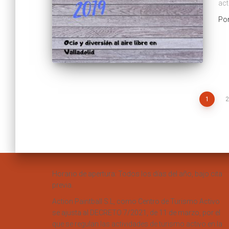
act
Po
Paginación
1
2
de
entradas
Horario de apertura: Todos los días del año, bajo cita
previa.
Action Paintball S.L, como Centro de Turismo Activo
se ajusta al DECRETO 7/2021, de 11 de marzo, por el
que se regulan las actividades de turismo activo en la