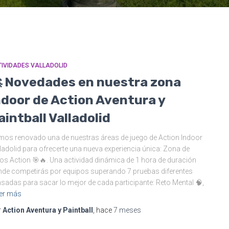
IVIDADES VALLADOLID
 Novedades en nuestra zona
ndoor de Action Aventura y
aintball Valladolid
os renovado una de nuestras áreas de juego de Action Indoor
ladolid para ofrecerte una nueva experiencia única: Zona de
os Action 🎯🔥. Una actividad dinámica de 1 hora de duración
de competirás por equipos superando 7 pruebas diferentes
sadas para sacar lo mejor de cada participante: Reto Mental 🧠,
er más
r
Action Aventura y Paintball
, hace
7 meses