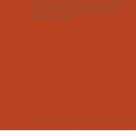
Comunidad de Castilla y León, y cuenta con personal
técnico cualificado para realizar las diferentes
actividades ofertadas.
AVISO LEGAL
POLÍTICA DE PRIVACIDAD
POLÍTIC