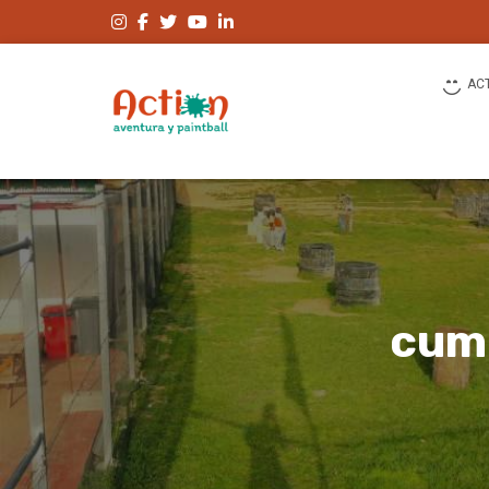
AC
cump