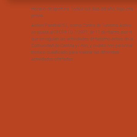
Horario de apertura: Todos los días del año, bajo cita
previa.
Action Paintball S.L, como Centro de Turismo Activo
se ajusta al DECRETO 7/2021, de 11 de marzo, por el
que se regulan las actividades de turismo activo en la
Comunidad de Castilla y León, y cuenta con personal
técnico cualificado para realizar las diferentes
actividades ofertadas.