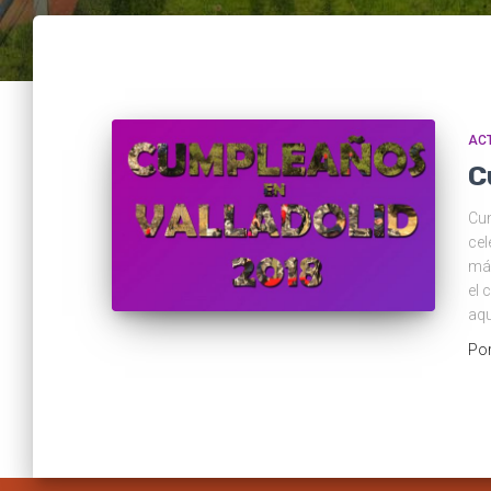
ACT
C
Cum
cel
más
el 
aqu
Po