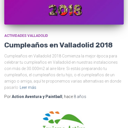
ACTIVIDADES VALLADOLID
Cumpleaños en Valladolid 2018
Cumpleaños en Valladolid 2018 Comienza la mejor época para
celebrar tu cumpleaños en Valladolid en nuestras instalaciones
con más de 30.000m2 al aire libre. Si estás preparando tu
cumpleaños, el cumpleaños de tu hijo, o el cumpleaños de un
amigo o amiga, aquí te proponemos varias alternativas en donde
pasarlo
Leer más
Por
Action Aventura y Paintball
, hace
8 años