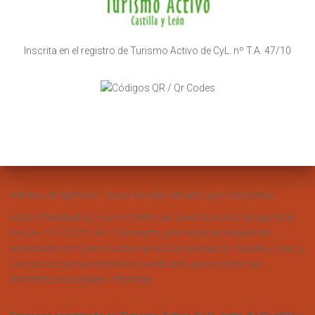
Inscrita en el registro de Turismo Activo de CyL. nº T.A. 47/10
Horario de apertura: Todos los días del año, bajo cita previa.
Action Paintball S.L, como Centro de Turismo Activo se ajusta al
DECRETO 7/2021, de 11 de marzo, por el que se regulan las
actividades de turismo activo en la Comunidad de Castilla y León, y
cuenta con personal técnico cualificado para realizar las
diferentes actividades ofertadas.