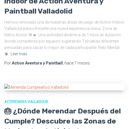
indoor de Action Aventura y
Paintball Valladolid
Hemos renovado una de nuestras áreas de juego de Action Indoor
Valladolid para ofrecerte una nueva experiencia única: Zona de
Retos Action 🎯🔥. Una actividad dinámica de 1 hora de duración
donde competirás por equipos superando 7 pruebas diferentes
pensadas para sacar lo mejor de cada participante: Reto Mental
🧠,
Leer más
Por
Action Aventura y Paintball
, hace
7 meses
ACTIVIDADES VALLADOLID
🎂 ¿Dónde Merendar Después del
Cumple? Descubre las Zonas de