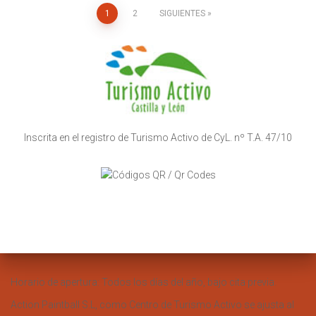
Paginación
1
2
SIGUIENTES
de
entradas
Inscrita en el registro de Turismo Activo de CyL. nº T.A. 47/10
Horario de apertura: Todos los días del año, bajo cita previa.
Action Paintball S.L, como Centro de Turismo Activo se ajusta al