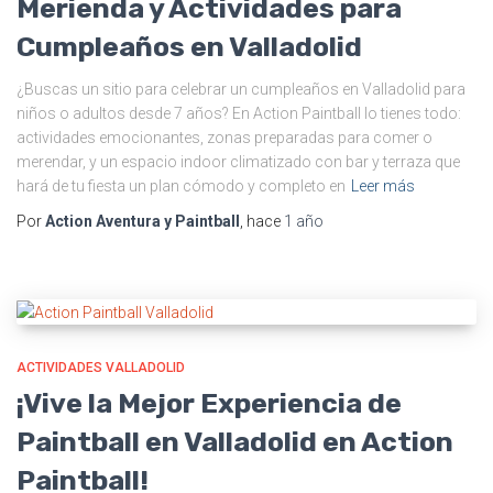
Merienda y Actividades para
Cumpleaños en Valladolid
¿Buscas un sitio para celebrar un cumpleaños en Valladolid para
niños o adultos desde 7 años? En Action Paintball lo tienes todo:
actividades emocionantes, zonas preparadas para comer o
merendar, y un espacio indoor climatizado con bar y terraza que
hará de tu fiesta un plan cómodo y completo en
Leer más
Por
Action Aventura y Paintball
, hace
1 año
ACTIVIDADES VALLADOLID
¡Vive la Mejor Experiencia de
Paintball en Valladolid en Action
Paintball!