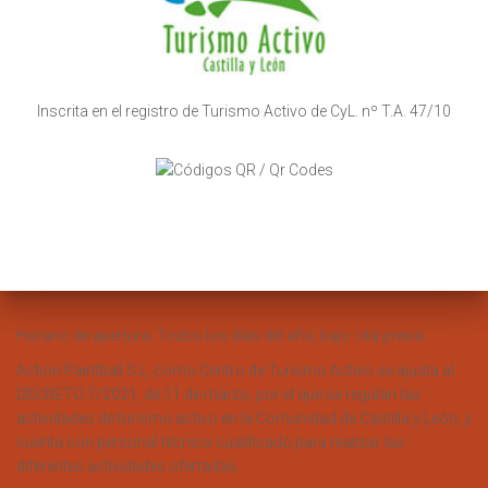
Inscrita en el registro de Turismo Activo de CyL. nº T.A. 47/10
Horario de apertura: Todos los días del año, bajo cita previa.
Action Paintball S.L, como Centro de Turismo Activo se ajusta al
DECRETO 7/2021, de 11 de marzo, por el que se regulan las
actividades de turismo activo en la Comunidad de Castilla y León, y
cuenta con personal técnico cualificado para realizar las
diferentes actividades ofertadas.