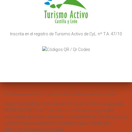
Inscrita en el registro de Turismo Activo de CyL. nº T.A. 47/10
Horario de apertura: Todos los días del año, bajo cita previa.
Action Paintball S.L, como Centro de Turismo Activo se ajusta al
DECRETO 7/2021, de 11 de marzo, por el que se regulan las
actividades de turismo activo en la Comunidad de Castilla y León, y
cuenta con personal técnico cualificado para realizar las
diferentes actividades ofertadas.