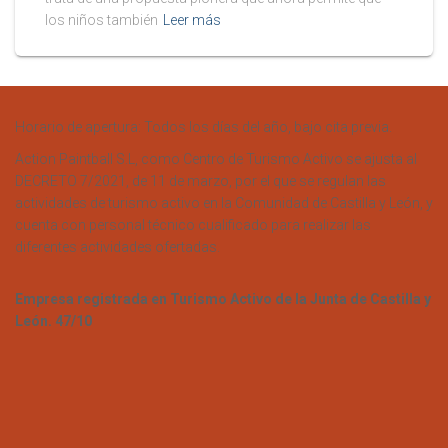
los niños también
Leer más
Horario de apertura: Todos los días del año, bajo cita previa.
Action Paintball S.L, como Centro de Turismo Activo se ajusta al
DECRETO 7/2021, de 11 de marzo, por el que se regulan las
actividades de turismo activo en la Comunidad de Castilla y León, y
cuenta con personal técnico cualificado para realizar las
diferentes actividades ofertadas.
Empresa registrada en Turismo Activo de la Junta de Castilla y
León. 47/10